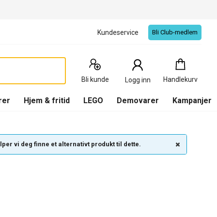
Kundeservice
Bli Club-medlem
Handlekurv
:
0
Produkter
Bli kunde
Handlekurv
Logg inn
(
Handlekurv
)
rer
Hjem & fritid
LEGO
Demovarer
Kampanjer
per vi deg finne et alternativt produkt til dette.