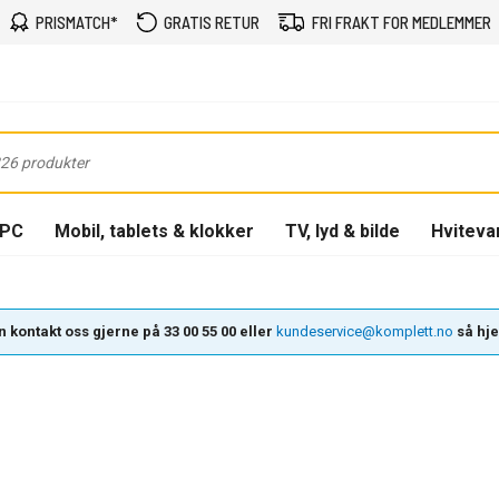
PRISMATCH*
GRATIS RETUR
FRI FRAKT FOR MEDLEMMER
-PC
Mobil, tablets & klokker
TV, lyd & bilde
Hviteva
 kontakt oss gjerne på 33 00 55 00 eller
kundeservice@komplett.no
så hjel