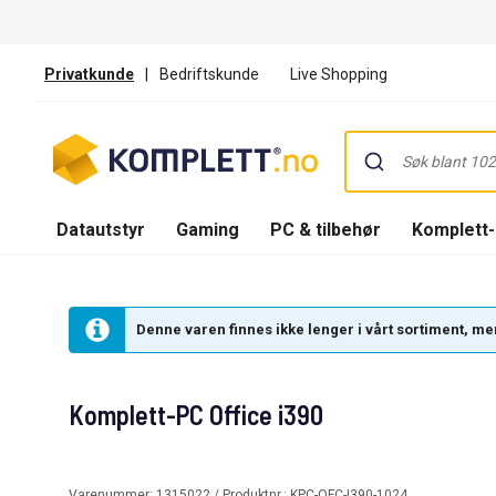
Privatkunde
|
Bedriftskunde
Live Shopping
Datautstyr
Gaming
PC & tilbehør
Komplett
Denne varen finnes ikke lenger i vårt sortiment, men
Komplett-PC Office i390
Varenummer:
1315022
/ Produktnr.:
KPC-OFC-I390-1024