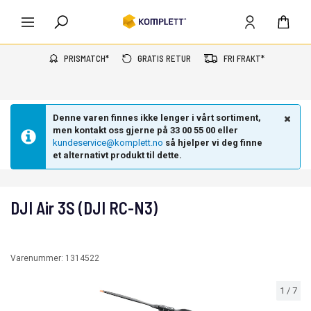
PRISMATCH*
GRATIS RETUR
FRI FRAKT*
Denne varen finnes ikke lenger i vårt sortiment,
men kontakt oss gjerne på 33 00 55 00 eller
kundeservice@komplett.no
så hjelper vi deg finne
et alternativt produkt til dette.
DJI Air 3S (DJI RC-N3)
Varenummer:
1314522
1
/
7