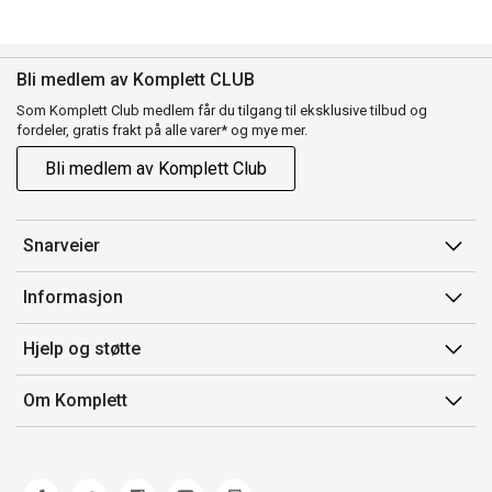
Bli medlem av Komplett CLUB
Som Komplett Club medlem får du tilgang til eksklusive tilbud og
fordeler, gratis frakt på alle varer* og mye mer.
Bli medlem av Komplett Club
Snarveier
Min side
Informasjon
Ordreoversikt
Salgsbetingelser
Hjelp og støtte
Flex
Medlemsvilkår for Komplett Club
Kontakt oss
Komplett Club
Om Komplett
Merker/produsent
Kundeservice
Om oss
EE-avfall
Ofte stilte spørsmål
Jobb i Komplett