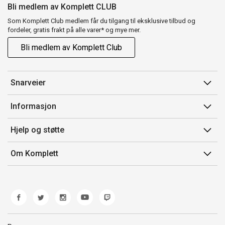
Bli medlem av Komplett CLUB
Som Komplett Club medlem får du tilgang til eksklusive tilbud og
fordeler, gratis frakt på alle varer* og mye mer.
Bli medlem av Komplett Club
Snarveier
Min side
Informasjon
Ordreoversikt
Salgsbetingelser
Hjelp og støtte
Flex
Medlemsvilkår for Komplett Club
Kontakt oss
Komplett Club
Om Komplett
Merker/produsent
Kundeservice
Om oss
EE-avfall
Ofte stilte spørsmål
Jobb i Komplett
Retur
Miljøarbeid og ESG
Reklamasjon og garanti
Åpenhetsloven