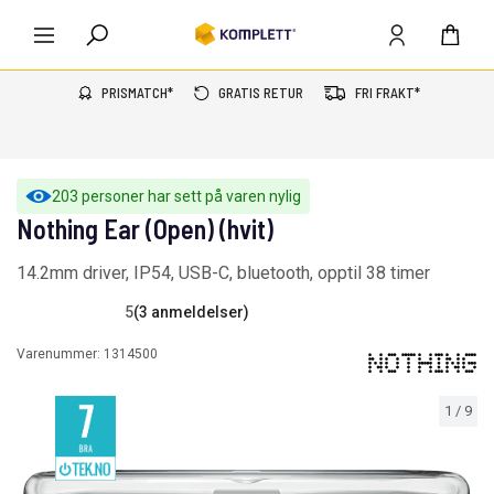
PRISMATCH*
GRATIS RETUR
FRI FRAKT*
203 personer har sett på varen nylig
Nothing Ear (Open) (hvit)
14.2mm driver, IP54, USB-C, bluetooth, opptil 38 timer
5
(3 anmeldelser)
Varenummer:
1314500
1
/
9