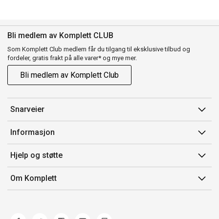
Bli medlem av Komplett CLUB
Som Komplett Club medlem får du tilgang til eksklusive tilbud og
fordeler, gratis frakt på alle varer* og mye mer.
Bli medlem av Komplett Club
Snarveier
Min side
Informasjon
Ordreoversikt
Salgsbetingelser
Hjelp og støtte
Flex
Medlemsvilkår for Komplett Club
Kontakt oss
Komplett Club
Om Komplett
Merker/produsent
Kundeservice
Om oss
EE-avfall
Ofte stilte spørsmål
Jobb i Komplett