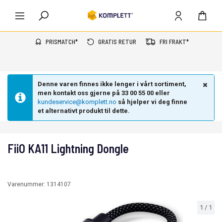
PRISMATCH*
GRATIS RETUR
FRI FRAKT*
Denne varen finnes ikke lenger i vårt sortiment,
men kontakt oss gjerne på 33 00 55 00 eller
kundeservice@komplett.no
så hjelper vi deg finne
et alternativt produkt til dette.
FiiO KA11 Lightning Dongle
Varenummer:
1314107
1
/
1