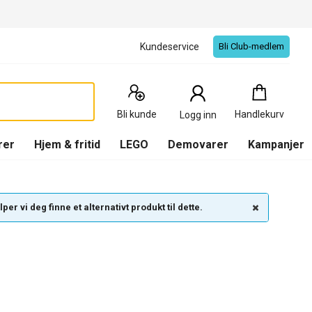
Kundeservice
Bli Club-medlem
Handlekurv
:
0
Produkter
Bli kunde
Handlekurv
Logg inn
(
Handlekurv
)
rer
Hjem & fritid
LEGO
Demovarer
Kampanjer
per vi deg finne et alternativt produkt til dette.