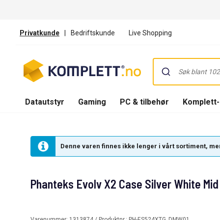
Privatkunde
|
Bedriftskunde
Live Shopping
Datautstyr
Gaming
PC & tilbehør
Komplett
Denne varen finnes ikke lenger i vårt sortiment, men
Phanteks Evolv X2 Case Silver White Mid 
Varenummer:
1313874
/ Produktnr.:
PH-ES524XTG_DMW01