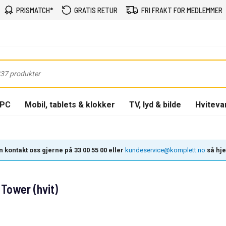
PRISMATCH*
GRATIS RETUR
FRI FRAKT FOR MEDLEMMER
-PC
Mobil, tablets & klokker
TV, lyd & bilde
Hviteva
 kontakt oss gjerne på 33 00 55 00 eller
kundeservice@komplett.no
så hjel
Tower (hvit)