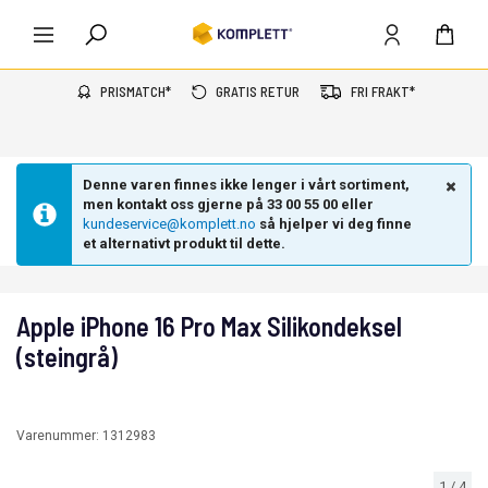
PRISMATCH*
GRATIS RETUR
FRI FRAKT*
Denne varen finnes ikke lenger i vårt sortiment,
men kontakt oss gjerne på 33 00 55 00 eller
kundeservice@komplett.no
så hjelper vi deg finne
et alternativt produkt til dette.
Apple iPhone 16 Pro Max Silikondeksel
(steingrå)
Varenummer:
1312983
1
/
4