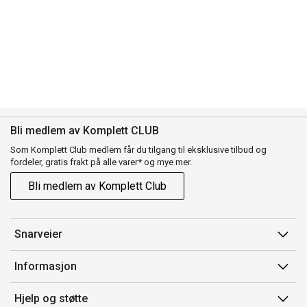
Bli medlem av Komplett CLUB
Som Komplett Club medlem får du tilgang til eksklusive tilbud og
fordeler, gratis frakt på alle varer* og mye mer.
Bli medlem av Komplett Club
Snarveier
Min side
Informasjon
Ordreoversikt
Salgsbetingelser
Hjelp og støtte
Flex