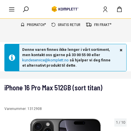
PRISMATCH*
GRATIS RETUR
FRI FRAKT*
Denne varen finnes ikke lenger i vårt sortiment,
men kontakt oss gjerne på 33 00 55 00 eller
kundeservice@komplett.no
så hjelper vi deg finne
et alternativt produkt til dette.
iPhone 16 Pro Max 512GB (sort titan)
Varenummer:
1312908
1
/
10