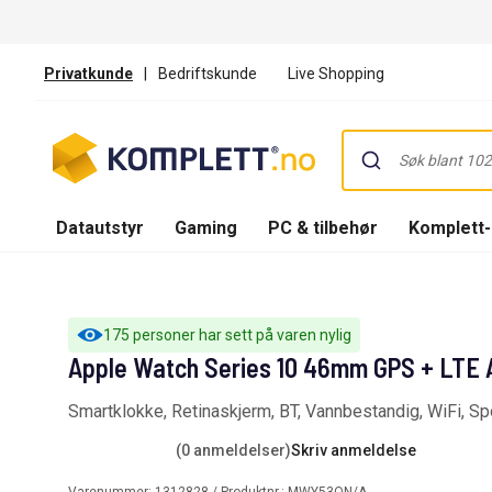
Privatkunde
|
Bedriftskunde
Live Shopping
Datautstyr
Gaming
PC & tilbehør
Komplett
175 personer har sett på varen nylig
Apple Watch Series 10 46mm GPS + LTE A
Smartklokke, Retinaskjerm, BT, Vannbestandig, WiFi, Sp
(0 anmeldelser)
Skriv anmeldelse
Varenummer:
1312828
/ Produktnr.:
MWY53QN/A