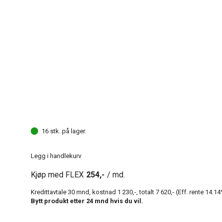
16 stk. på lager.
Legg i handlekurv
Kjøp med FLEX
254,-
/ md.
Kredittavtale
30
mnd, kostnad
1 230,-
, totalt
7 620,-
(Eff. rente
14.14
Bytt produkt etter
24
mnd hvis du vil.