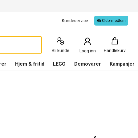
Kundeservice
Bli Club-medlem
Handlekurv
:
0
Produkter
Bli kunde
Handlekurv
Logg inn
(
Handlekurv
)
rer
Hjem & fritid
LEGO
Demovarer
Kampanjer