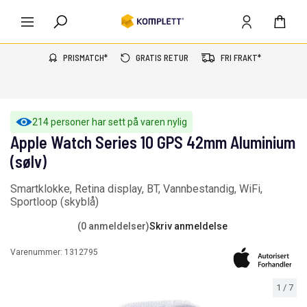
PRISMATCH*
GRATIS RETUR
FRI FRAKT*
214 personer har sett på varen nylig
Apple Watch Series 10 GPS 42mm Aluminium
(sølv)
Smartklokke, Retina display, BT, Vannbestandig, WiFi,
Sportloop (skyblå)
(0 anmeldelser)
Skriv anmeldelse
Varenummer:
1312795
1
/
7