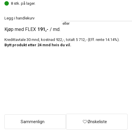
8 stk. på lager.
Legg i handlekurv
eller
Kjøp med FLEX
191,-
/ md.
Kredittavtale
30
mnd, kostnad
922,-
, totalt
5 712,-
(Eff. rente
14.14
%).
Bytt produkt etter
24
mnd hvis du vil.
Sammenlign
Ønskeliste