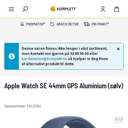
PRISMATCH*
GRATIS RETUR
FRI FRAKT*
Denne varen finnes ikke lenger i vårt sortiment,
men kontakt oss gjerne på 33 00 55 00 eller
kundeservice@komplett.no
så hjelper vi deg finne
et alternativt produkt til dette.
Apple Watch SE 44mm GPS Aluminium (sølv)
Varenummer:
1312782
1
/
7