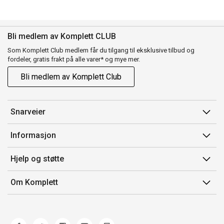
Bli medlem av Komplett CLUB
Som Komplett Club medlem får du tilgang til eksklusive tilbud og
fordeler, gratis frakt på alle varer* og mye mer.
Bli medlem av Komplett Club
Snarveier
Min side
Informasjon
Ordreoversikt
Salgsbetingelser
Hjelp og støtte
Flex
Medlemsvilkår for Komplett Club
Kontakt oss
Komplett Club
Om Komplett
Merker/produsent
Kundeservice
Om oss
EE-avfall
Ofte stilte spørsmål
Jobb i Komplett