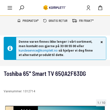
PRISMATCH*
GRATIS RETUR
FRI FRAKT*
Denne varen finnes ikke lenger i vårt sortiment,
men kontakt oss gjerne på 33 00 55 00 eller
kundeservice@komplett.no
så hjelper vi deg finne
et alternativt produkt til dette.
Toshiba 65" Smart TV 65QA2F63DG
Varenummer:
1312714
1
/
10