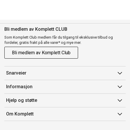
Bli medlem av Komplett CLUB
Som Komplett Club medlem får du tilgang til eksklusive tilbud og
fordeler, gratis frakt på alle varer* og mye mer.
Bli medlem av Komplett Club
Snarveier
Min side
Informasjon
Ordreoversikt
Salgsbetingelser
Hjelp og støtte
Flex
Medlemsvilkår for Komplett Club
Kontakt oss
Komplett Club
Om Komplett
Merker/produsent
Kundeservice
Om oss
EE-avfall