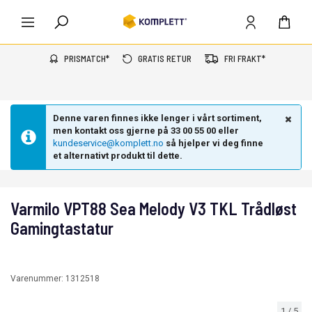
PRISMATCH*
GRATIS RETUR
FRI FRAKT*
Denne varen finnes ikke lenger i vårt sortiment,
men kontakt oss gjerne på 33 00 55 00 eller
kundeservice@komplett.no
så hjelper vi deg finne
et alternativt produkt til dette.
Varmilo VPT88 Sea Melody V3 TKL Trådløst
Gamingtastatur
Varenummer:
1312518
1
/
5