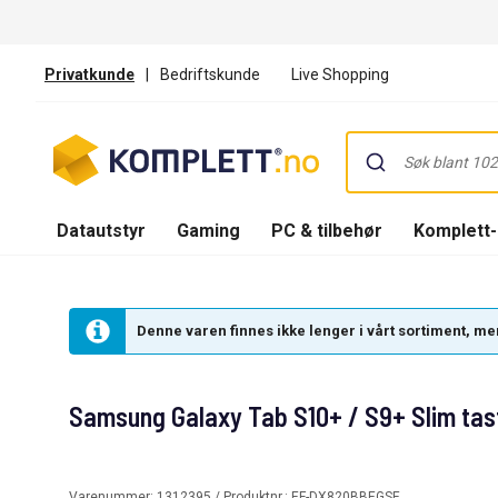
Privatkunde
|
Bedriftskunde
Live Shopping
Datautstyr
Gaming
PC & tilbehør
Komplett
Denne varen finnes ikke lenger i vårt sortiment, men
Samsung Galaxy Tab S10+ / S9+ Slim tast
Varenummer:
1312395
/ Produktnr.:
EF-DX820BBEGSE