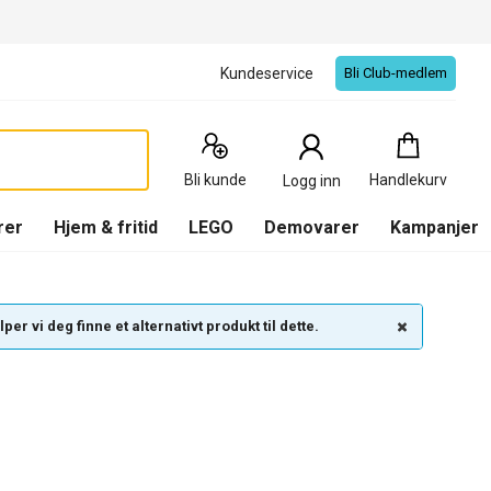
Kundeservice
Bli Club-medlem
Handlekurv
:
0
Produkter
Bli kunde
Handlekurv
Logg inn
(
Handlekurv
)
rer
Hjem & fritid
LEGO
Demovarer
Kampanjer
per vi deg finne et alternativt produkt til dette.