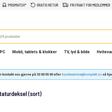
PRISMATCH*
GRATIS RETUR
FRI FRAKT FOR MEDLEMMER
-PC
Mobil, tablets & klokker
TV, lyd & bilde
Hviteva
 kontakt oss gjerne på 33 00 55 00 eller
kundeservice@komplett.no
så hjel
aturdeksel (sort)