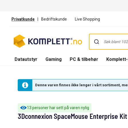
Privatkunde
|
Bedriftskunde
Live Shopping
Datautstyr
Gaming
PC & tilbehør
Komplett
Denne varen finnes ikke lenger i vårt sortiment, men
13 personer har sett på varen nylig
3Dconnexion SpaceMouse Enterprise Kit