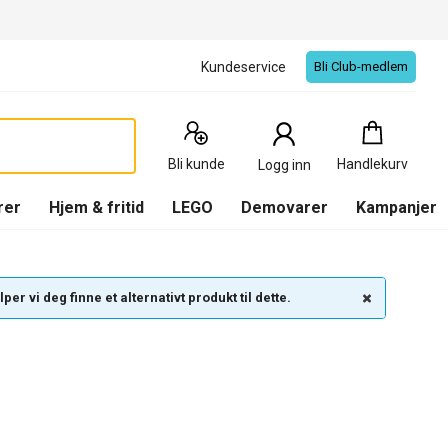
Kundeservice
Bli Club-medlem
Handlekurv
:
0
Produkter
Bli kunde
Handlekurv
Logg inn
(
Handlekurv
)
rer
Hjem & fritid
LEGO
Demovarer
Kampanjer
per vi deg finne et alternativt produkt til dette.