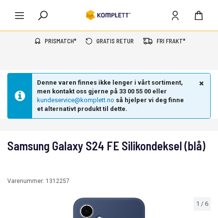
PRISMATCH*
GRATIS RETUR
FRI FRAKT*
Denne varen finnes ikke lenger i vårt sortiment,
men kontakt oss gjerne på 33 00 55 00 eller
kundeservice@komplett.no
så hjelper vi deg finne
et alternativt produkt til dette.
Samsung Galaxy S24 FE Silikondeksel (blå)
Varenummer:
1312257
1
/
6