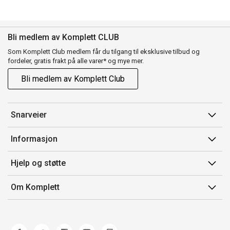
Bli medlem av Komplett CLUB
Som Komplett Club medlem får du tilgang til eksklusive tilbud og
fordeler, gratis frakt på alle varer* og mye mer.
Bli medlem av Komplett Club
Snarveier
Min side
Informasjon
Ordreoversikt
Salgsbetingelser
Hjelp og støtte
Flex
Medlemsvilkår for Komplett Club
Kontakt oss
Komplett Club
Om Komplett
Merker/produsent
Kundeservice
Om oss
EE-avfall
Ofte stilte spørsmål
Jobb i Komplett