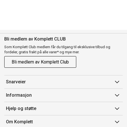
Bli medlem av Komplett CLUB
Som Komplett Club medlem får du tilgang til eksklusive tilbud og
fordeler, gratis frakt på alle varer* og mye mer.
Bli medlem av Komplett Club
Snarveier
Min side
Informasjon
Ordreoversikt
Salgsbetingelser
Hjelp og støtte
Flex
Medlemsvilkår for Komplett Club
Kontakt oss
Komplett Club
Om Komplett
Merker/produsent