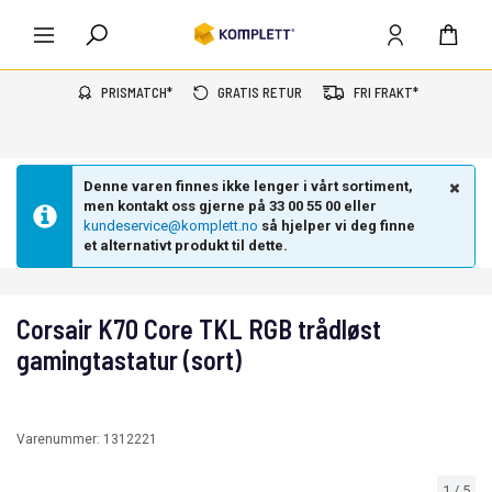
PRISMATCH*
GRATIS RETUR
FRI FRAKT*
Denne varen finnes ikke lenger i vårt sortiment,
men kontakt oss gjerne på 33 00 55 00 eller
kundeservice@komplett.no
så hjelper vi deg finne
et alternativt produkt til dette.
Corsair K70 Core TKL RGB trådløst
gamingtastatur (sort)
Varenummer:
1312221
1
/
5