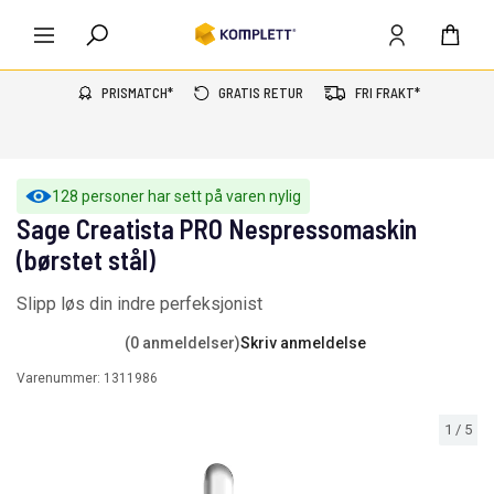
PRISMATCH*
GRATIS RETUR
FRI FRAKT*
128 personer har sett på varen nylig
Sage Creatista PRO Nespressomaskin
(børstet stål)
Slipp løs din indre perfeksjonist
(0 anmeldelser)
Skriv anmeldelse
Varenummer:
1311986
1
/
5