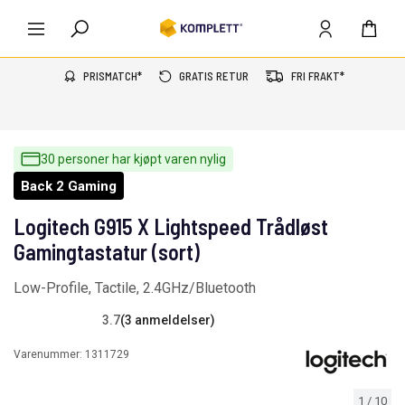
PRISMATCH*
GRATIS RETUR
FRI FRAKT*
30 personer har kjøpt varen nylig
Back 2 Gaming
Logitech G915 X Lightspeed Trådløst
Gamingtastatur (sort)
Low-Profile, Tactile, 2.4GHz/Bluetooth
3.7
(3 anmeldelser)
Varenummer:
1311729
1
/
10