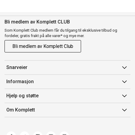
Bli medlem av Komplett CLUB
Som Komplett Club medlem får du tilgang til eksklusive tilbud og
fordeler, gratis frakt på alle varer* og mye mer.
Bli medlem av Komplett Club
Snarveier
Min side
Informasjon
Ordreoversikt
Salgsbetingelser
Hjelp og støtte
Flex
Medlemsvilkår for Komplett Club
Kontakt oss
Komplett Club
Om Komplett
Merker/produsent
Kundeservice
Om oss
EE-avfall
Ofte stilte spørsmål
Jobb i Komplett