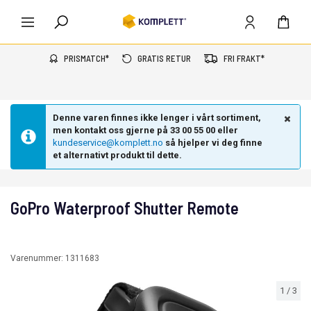
PRISMATCH*
GRATIS RETUR
FRI FRAKT*
Denne varen finnes ikke lenger i vårt sortiment,
men kontakt oss gjerne på 33 00 55 00 eller
kundeservice@komplett.no
så hjelper vi deg finne
et alternativt produkt til dette.
GoPro Waterproof Shutter Remote
Varenummer:
1311683
1
/
3