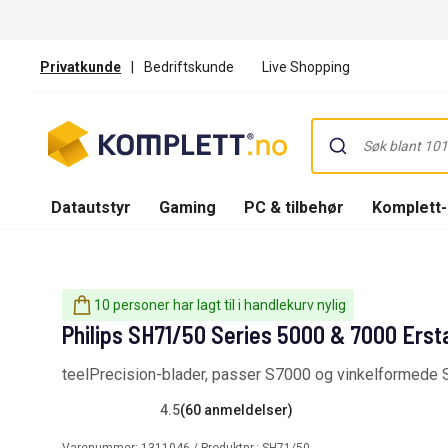
Privatkunde
|
Bedriftskunde
Live Shopping
Datautstyr
Gaming
PC & tilbehør
Komplett
10 personer har lagt til i handlekurv nylig
Philips SH71/50 Series 5000 & 7000 Ers
teelPrecision-blader, passer S7000 og vinkelformede S
4.5
(60 anmeldelser)
Varenummer:
1311046
/ Produktnr.:
SH71/50