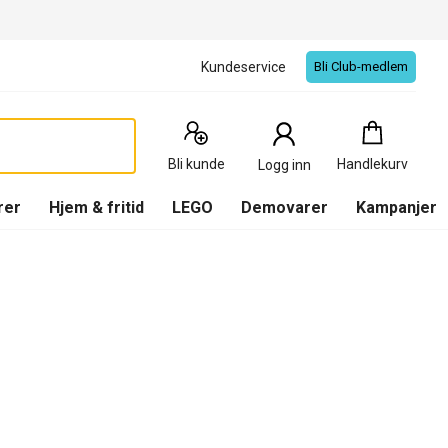
Kundeservice
Bli Club-medlem
Handlekurv
:
0
Produkter
Bli kunde
Handlekurv
Logg inn
(
Handlekurv
)
rer
Hjem & fritid
LEGO
Demovarer
Kampanjer