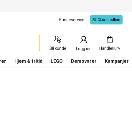
Kundeservice
Bli Club-medlem
Handlekurv
:
0
Produkter
Bli kunde
Handlekurv
Logg inn
(
Handlekurv
)
rer
Hjem & fritid
LEGO
Demovarer
Kampanjer