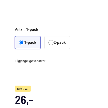
Antall:
1-pack
1-pack
2-pack
Tilgjengelige varianter
SPAR 3,-
26,-