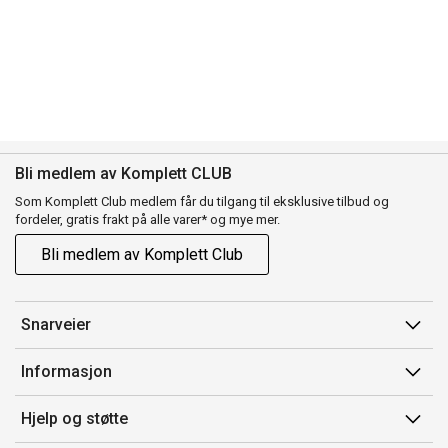
Bli medlem av Komplett CLUB
Som Komplett Club medlem får du tilgang til eksklusive tilbud og
fordeler, gratis frakt på alle varer* og mye mer.
Bli medlem av Komplett Club
Snarveier
Min side
Informasjon
Ordreoversikt
Salgsbetingelser
Hjelp og støtte
Flex
Medlemsvilkår for Komplett Club