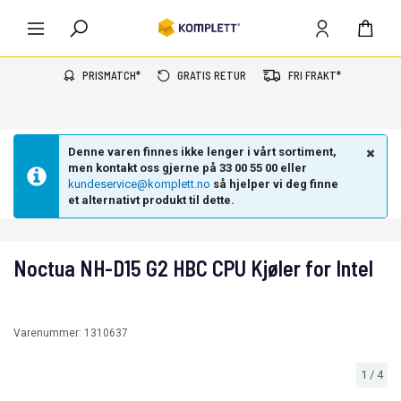
PRISMATCH*
GRATIS RETUR
FRI FRAKT*
Denne varen finnes ikke lenger i vårt sortiment,
men kontakt oss gjerne på 33 00 55 00 eller
kundeservice@komplett.no
så hjelper vi deg finne
et alternativt produkt til dette.
Noctua NH-D15 G2 HBC CPU Kjøler for Intel
Varenummer:
1310637
1
/
4