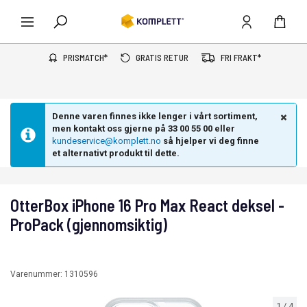
PRISMATCH*
GRATIS RETUR
FRI FRAKT*
Denne varen finnes ikke lenger i vårt sortiment,
men kontakt oss gjerne på 33 00 55 00 eller
kundeservice@komplett.no
så hjelper vi deg finne
et alternativt produkt til dette.
OtterBox iPhone 16 Pro Max React deksel -
ProPack (gjennomsiktig)
Varenummer:
1310596
1
/
4