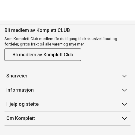
Bli medlem av Komplett CLUB
Som Komplett Club medlem får du tilgang til eksklusive tilbud og
fordeler, gratis frakt på alle varer* og mye mer.
Bli medlem av Komplett Club
Snarveier
Min side
Informasjon
Ordreoversikt
Salgsbetingelser
Hjelp og støtte
Flex
Medlemsvilkår for Komplett Club
Kontakt oss
Komplett Club
Om Komplett
Merker/produsent
Kundeservice
Om oss
EE-avfall