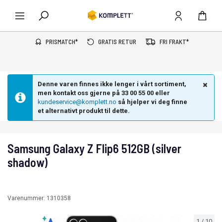
PRISMATCH*
GRATIS RETUR
FRI FRAKT*
Denne varen finnes ikke lenger i vårt sortiment,
men kontakt oss gjerne på 33 00 55 00 eller
kundeservice@komplett.no
så hjelper vi deg finne
et alternativt produkt til dette.
Samsung Galaxy Z Flip6 512GB (silver
shadow)
Varenummer:
1310358
1
/
10