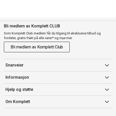
Bli medlem av Komplett CLUB
Som Komplett Club medlem får du tilgang til eksklusive tilbud og
fordeler, gratis frakt på alle varer* og mye mer.
Bli medlem av Komplett Club
Snarveier
Min side
Informasjon
Ordreoversikt
Salgsbetingelser
Hjelp og støtte
Flex
Medlemsvilkår for Komplett Club
Kontakt oss
Komplett Club
Om Komplett
Merker/produsent
Kundeservice
Om oss
EE-avfall