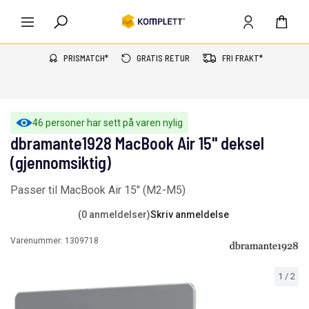
PRISMATCH*
GRATIS RETUR
FRI FRAKT*
46 personer har sett på varen nylig
dbramante1928 MacBook Air 15" deksel
(gjennomsiktig)
Passer til MacBook Air 15" (M2-M5)
(0 anmeldelser)
Skriv anmeldelse
Varenummer:
1309718
1
/
2