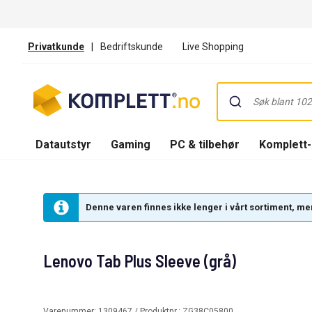
Privatkunde
|
Bedriftskunde
Live Shopping
Datautstyr
Gaming
PC & tilbehør
Komplett
Denne varen finnes ikke lenger i vårt sortiment, men
Lenovo Tab Plus Sleeve (grå)
Varenummer:
1309467
/ Produktnr.:
ZG38C05800