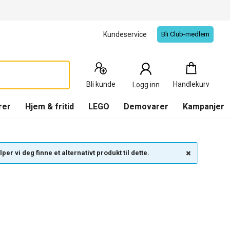
Kundeservice
Bli Club-medlem
Handlekurv
:
0
Produkter
Bli kunde
Handlekurv
Logg inn
(
Handlekurv
)
rer
Hjem & fritid
LEGO
Demovarer
Kampanjer
per vi deg finne et alternativt produkt til dette.