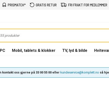
PRISMATCH*
GRATIS RETUR
FRI FRAKT FOR MEDLEMMER
-PC
Mobil, tablets & klokker
TV, lyd & bilde
Hviteva
 kontakt oss gjerne på 33 00 55 00 eller
kundeservice@komplett.no
så hjel