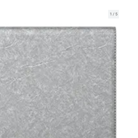
1
/
5