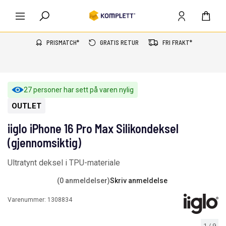
PRISMATCH*
GRATIS RETUR
FRI FRAKT*
27 personer har sett på varen nylig
OUTLET
iiglo iPhone 16 Pro Max Silikondeksel
(gjennomsiktig)
Ultratynt deksel i TPU-materiale
(0 anmeldelser)
Skriv anmeldelse
Varenummer:
1308834
1
/
9