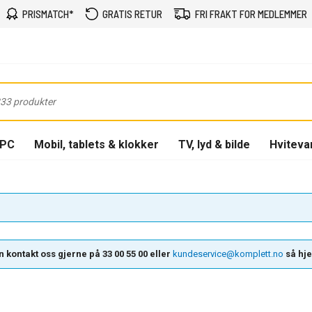
PRISMATCH*
GRATIS RETUR
FRI FRAKT FOR MEDLEMMER
-PC
Mobil, tablets & klokker
TV, lyd & bilde
Hviteva
 kontakt oss gjerne på 33 00 55 00 eller
kundeservice@komplett.no
så hjel