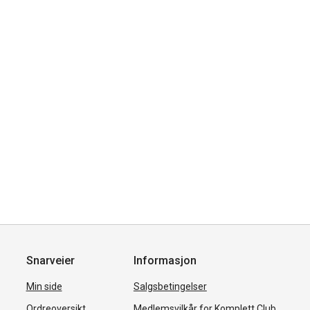
Snarveier
Informasjon
Min side
Salgsbetingelser
Ordreoversikt
Medlemsvilkår for Komplett Club