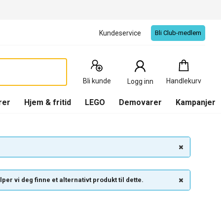
Kundeservice
Bli Club-medlem
Handlekurv
:
0
Produkter
Bli kunde
Handlekurv
Logg inn
(
Handlekurv
)
rer
Hjem & fritid
LEGO
Demovarer
Kampanjer
per vi deg finne et alternativt produkt til dette.