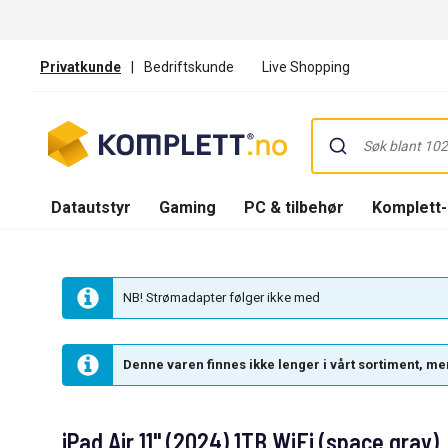
Privatkunde
|
Bedriftskunde
Live Shopping
Datautstyr
Gaming
PC & tilbehør
Komplett
NB! Strømadapter følger ikke med
Denne varen finnes ikke lenger i vårt sortiment, men
iPad Air 11" (2024) 1TB WiFi (space gray)