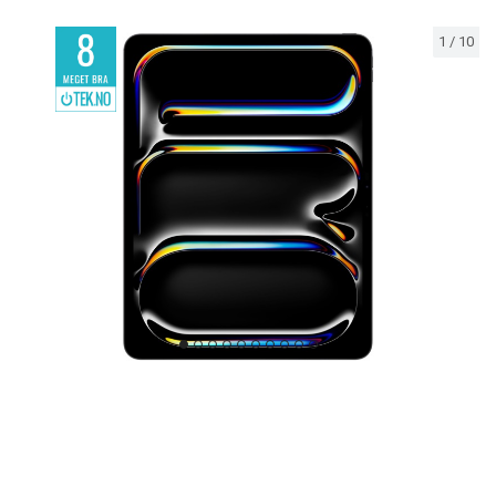
1
/
10