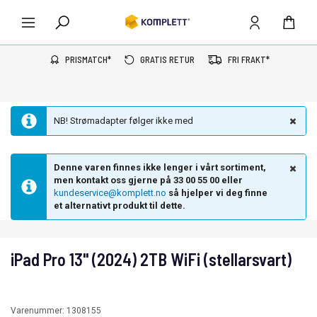
PRISMATCH*
GRATIS RETUR
FRI FRAKT*
NB! Strømadapter følger ikke med
Denne varen finnes ikke lenger i vårt sortiment,
men kontakt oss gjerne på 33 00 55 00 eller
kundeservice@komplett.no
så hjelper vi deg finne
et alternativt produkt til dette.
iPad Pro 13" (2024) 2TB WiFi (stellarsvart)
Varenummer:
1308155