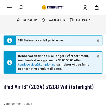
PRISMATCH*
GRATIS RETUR
FRI FRAKT*
NB! Strømadapter følger ikke med
Denne varen finnes ikke lenger i vårt sortiment,
men kontakt oss gjerne på 33 00 55 00 eller
kundeservice@komplett.no
så hjelper vi deg finne
et alternativt produkt til dette.
iPad Air 13" (2024) 512GB WiFi (starlight)
Varenummer:
1308081