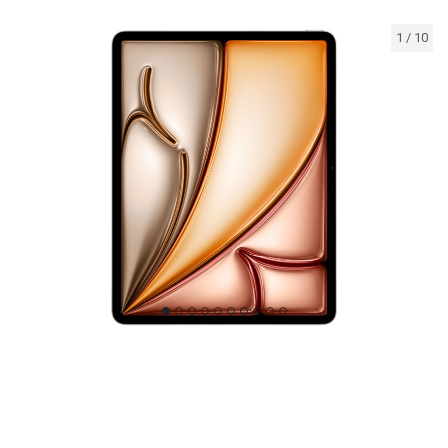
1
/
10