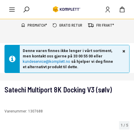
PRISMATCH*
GRATIS RETUR
FRI FRAKT*
Denne varen finnes ikke lenger i vårt sortiment,
men kontakt oss gjerne på 33 00 55 00 eller
kundeservice@komplett.no
så hjelper vi deg finne
et alternativt produkt til dette.
Satechi Multiport 8K Docking V3 (sølv)
Varenummer:
1307688
1
/
5