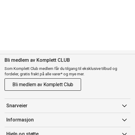
Bli medlem av Komplett CLUB
Som Komplett Club medlem får du tilgang til eksklusive tilbud og
fordeler, gratis frakt på alle varer* og mye mer.
Bli medlem av Komplett Club
Snarveier
Min side
Informasjon
Ordreoversikt
Salgsbetingelser
Hjelp og støtte