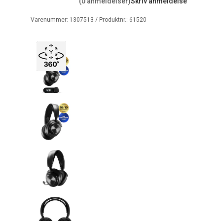
(0 anmeldelser)
Skriv anmeldelse
Varenummer:
1307513
/ Produktnr.:
61520