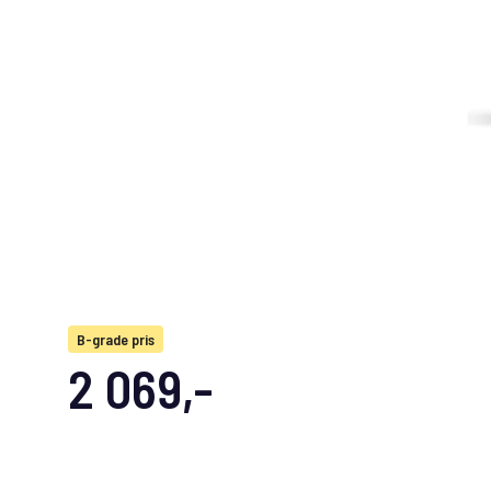
B-grade pris
2 069,-