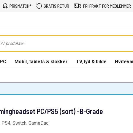
PRISMATCH*
GRATIS RETUR
FRI FRAKT FOR MEDLEMMER
-PC
Mobil, tablets & klokker
TV, lyd & bilde
Hviteva
amingheadset PC/PS5 (sort) -B-Grade
5, PS4, Switch, GameDac