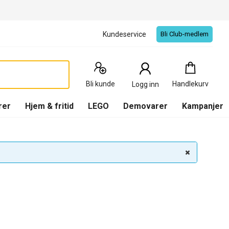
Kundeservice
Bli Club-medlem
Handlekurv
:
0
Produkter
Bli kunde
Handlekurv
Logg inn
(
Handlekurv
)
rer
Hjem & fritid
LEGO
Demovarer
Kampanjer