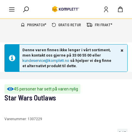
PRISMATCH*
GRATIS RETUR
FRI FRAKT*
Denne varen finnes ikke lenger i vårt sortiment,
men kontakt oss gjerne på 33 00 55 00 eller
kundeservice@komplett.no
så hjelper vi deg finne
et alternativt produkt til dette.
45 personer har sett på varen nylig
Star Wars Outlaws
Varenummer:
1307229