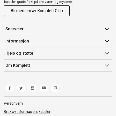
fordeler, gratis frakt på alle varer* og mye mer.
Bli medlem av Komplett Club
Snarveier
Min side
Informasjon
Ordreoversikt
Salgsbetingelser
Hjelp og støtte
Flex
Medlemsvilkår for Komplett Club
Kontakt oss
Komplett Club
Om Komplett
Merker/produsent
Kundeservice
Om oss
EE-avfall
Ofte stilte spørsmål
Jobb i Komplett
Retur
Miljøarbeid og ESG
Reklamasjon og garanti
Åpenhetsloven
Personvern
Frakt og levering
Whistleblowing
Bruk av informasjonskapsler