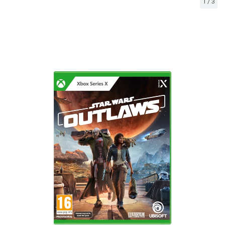
1
/
3