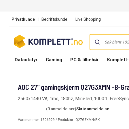
Privatkunde
|
Bedriftskunde
Live Shopping
Datautstyr
Gaming
PC & tilbehør
Komplett
AOC 27" gamingskjerm Q27G3XMN -B-Gr
2560x1440 VA, 1ms, 180hz, Mini-led, 1000:1, FreeSy
(0 anmeldelser)
Skriv anmeldelse
Varenummer:
1306929
/ Produktnr.:
Q27G3XMN/BK