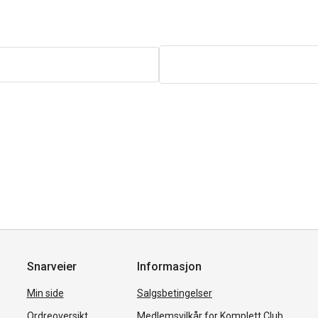
Snarveier
Informasjon
Min side
Salgsbetingelser
Ordreoversikt
Medlemsvilkår for Komplett Club