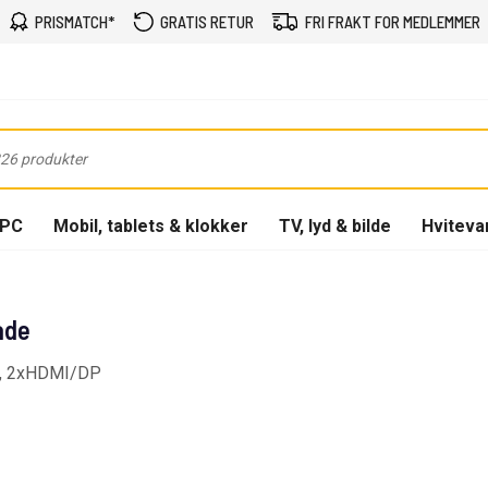
PRISMATCH*
GRATIS RETUR
FRI FRAKT FOR MEDLEMMER
-PC
Mobil, tablets & klokker
TV, lyd & bilde
Hviteva
ade
nc, 2xHDMI/DP