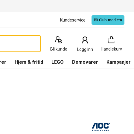
Kundeservice
Bli Club-medlem
Handlekurv
:
0
Produkter
Bli kunde
Handlekurv
Logg inn
(
Handlekurv
)
rer
Hjem & fritid
LEGO
Demovarer
Kampanjer