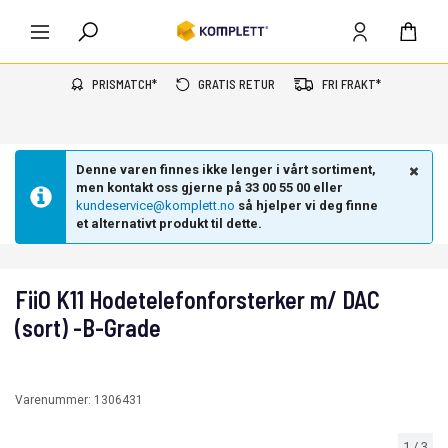
PRISMATCH*
GRATIS RETUR
FRI FRAKT*
Denne varen finnes ikke lenger i vårt sortiment,
men kontakt oss gjerne på 33 00 55 00 eller
kundeservice@komplett.no
så hjelper vi deg finne
et alternativt produkt til dette.
FiiO K11 Hodetelefonforsterker m/ DAC
(sort) -B-Grade
Varenummer:
1306431
1
/
3