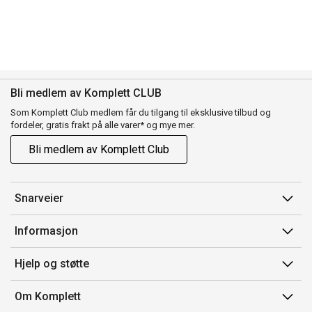
Bli medlem av Komplett CLUB
Som Komplett Club medlem får du tilgang til eksklusive tilbud og
fordeler, gratis frakt på alle varer* og mye mer.
Bli medlem av Komplett Club
Snarveier
Min side
Informasjon
Ordreoversikt
Salgsbetingelser
Hjelp og støtte
Flex
Medlemsvilkår for Komplett Club
Kontakt oss
Komplett Club
Om Komplett
Merker/produsent