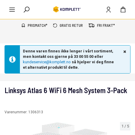
PRISMATCH*
GRATIS RETUR
FRI FRAKT*
Denne varen finnes ikke lenger i vårt sortiment,
men kontakt oss gjerne på 33 00 55 00 eller
kundeservice@komplett.no
så hjelper vi deg finne
et alternativt produkt til dette.
Linksys Atlas 6 WiFi 6 Mesh System 3-Pack
Varenummer:
1306313
1
/
5