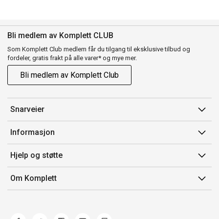
Bli medlem av Komplett CLUB
Som Komplett Club medlem får du tilgang til eksklusive tilbud og
fordeler, gratis frakt på alle varer* og mye mer.
Bli medlem av Komplett Club
Snarveier
Min side
Informasjon
Ordreoversikt
Salgsbetingelser
Hjelp og støtte
Flex
Medlemsvilkår for Komplett Club
Kontakt oss
Komplett Club
Om Komplett
Merker/produsent
Kundeservice
Om oss
EE-avfall
Ofte stilte spørsmål
Jobb i Komplett