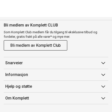
Bli medlem av Komplett CLUB
Som Komplett Club medlem får du tilgang til eksklusive tilbud og
fordeler, gratis frakt på alle varer* og mye mer.
Bli medlem av Komplett Club
Snarveier
Min side
Informasjon
Ordreoversikt
Salgsbetingelser
Hjelp og støtte
Flex
Medlemsvilkår for Komplett Club
Kontakt oss
Komplett Club
Om Komplett
Merker/produsent
Kundeservice
Om oss
EE-avfall