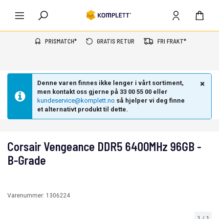
PRISMATCH*
GRATIS RETUR
FRI FRAKT*
Denne varen finnes ikke lenger i vårt sortiment,
men kontakt oss gjerne på 33 00 55 00 eller
kundeservice@komplett.no
så hjelper vi deg finne
et alternativt produkt til dette.
Corsair Vengeance DDR5 6400MHz 96GB -
B-Grade
Varenummer:
1306224
1
/
1