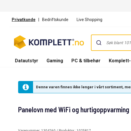
Privatkunde
|
Bedriftskunde
Live Shopping
Datautstyr
Gaming
PC & tilbehør
Komplett
Denne varen finnes ikke lenger i vårt sortiment, men
Panelovn med WiFi og hurtigoppvarming
Varenummer:
1304260
/ Produktnr.:
1025817