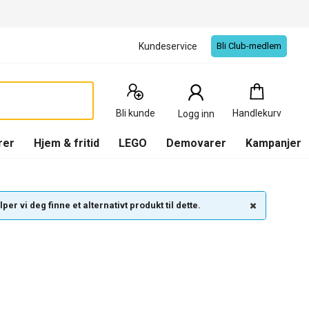
Kundeservice
Bli Club-medlem
Handlekurv
:
0
Produkter
Bli kunde
Handlekurv
Logg inn
(
Handlekurv
)
rer
Hjem & fritid
LEGO
Demovarer
Kampanjer
per vi deg finne et alternativt produkt til dette.