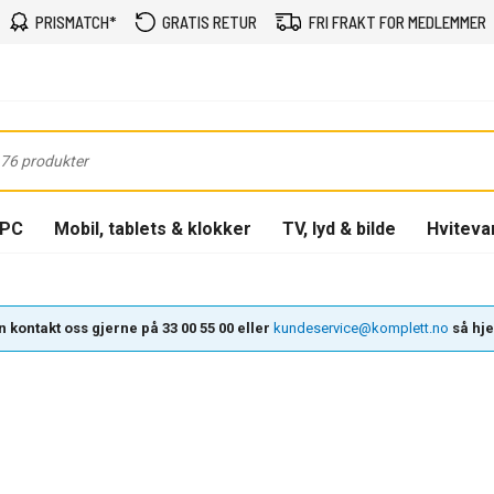
PRISMATCH*
GRATIS RETUR
FRI FRAKT FOR MEDLEMMER
-PC
Mobil, tablets & klokker
TV, lyd & bilde
Hviteva
 kontakt oss gjerne på 33 00 55 00 eller
kundeservice@komplett.no
så hjel