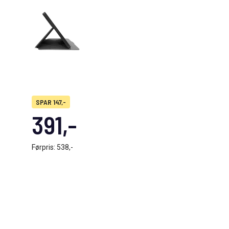
SPAR 147,-
391,-
Førpris:
538,-