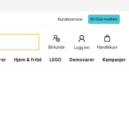
Kundeservice
Bli Club-medlem
Handlekurv
:
0
Produkter
Bli kunde
Handlekurv
Logg inn
(
Handlekurv
)
rer
Hjem & fritid
LEGO
Demovarer
Kampanjer