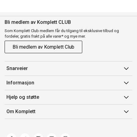
Bli medlem av Komplett CLUB
Som Komplett Club medlem får du tilgang til eksklusive tilbud og
fordeler, gratis frakt på alle varer* og mye mer.
Bli medlem av Komplett Club
Snarveier
Min side
Informasjon
Ordreoversikt
Salgsbetingelser
Hjelp og støtte
Flex
Medlemsvilkår for Komplett Club
Kontakt oss
Komplett Club
Om Komplett
Merker/produsent
Kundeservice
Om oss
EE-avfall
Ofte stilte spørsmål
Jobb i Komplett