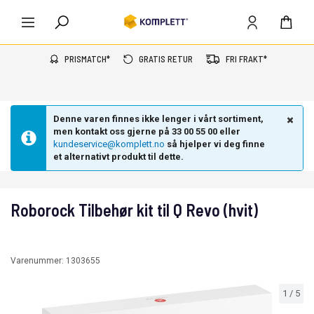
PRISMATCH*
GRATIS RETUR
FRI FRAKT*
Denne varen finnes ikke lenger i vårt sortiment,
men kontakt oss gjerne på 33 00 55 00 eller
kundeservice@komplett.no
så hjelper vi deg finne
et alternativt produkt til dette.
Roborock Tilbehør kit til Q Revo (hvit)
Varenummer:
1303655
1
/
5