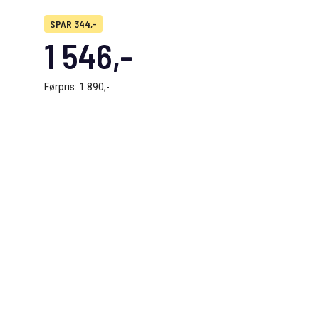
SPAR 344,-
1 546,-
Førpris:
1 890,-