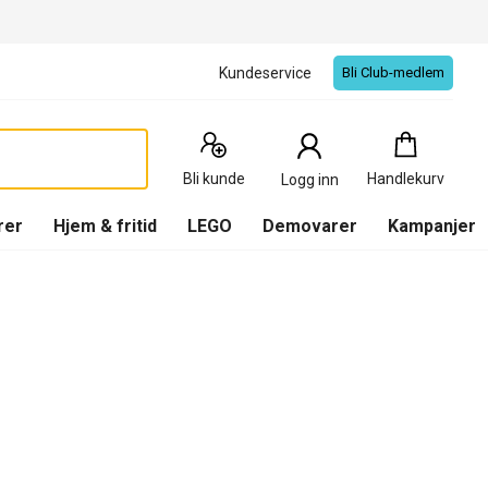
Kundeservice
Bli Club-medlem
Handlekurv
:
0
Produkter
Bli kunde
Handlekurv
Logg inn
(
Handlekurv
)
rer
Hjem & fritid
LEGO
Demovarer
Kampanjer