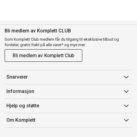
Bli medlem av Komplett CLUB
Som Komplett Club medlem får du tilgang til eksklusive tilbud og
fordeler, gratis frakt på alle varer* og mye mer.
Bli medlem av Komplett Club
Snarveier
Min side
Informasjon
Ordreoversikt
Salgsbetingelser
Hjelp og støtte
Flex
Medlemsvilkår for Komplett Club
Kontakt oss
Komplett Club
Om Komplett
Merker/produsent
Kundeservice
Om oss
EE-avfall