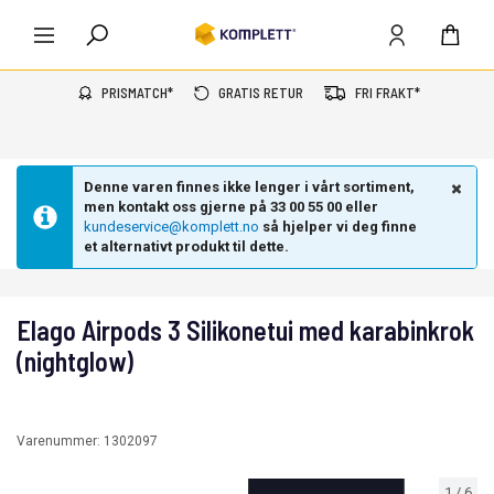
PRISMATCH*
GRATIS RETUR
FRI FRAKT*
Denne varen finnes ikke lenger i vårt sortiment,
men kontakt oss gjerne på 33 00 55 00 eller
kundeservice@komplett.no
så hjelper vi deg finne
et alternativt produkt til dette.
Elago Airpods 3 Silikonetui med karabinkrok
(nightglow)
Varenummer:
1302097
1
/
6