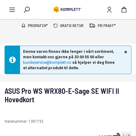
PRISMATCH*
GRATIS RETUR
FRI FRAKT*
Denne varen finnes ikke lenger i vårt sortiment,
men kontakt oss gjerne på 33 00 55 00 eller
kundeservice@komplett.no
så hjelper vi deg finne
et alternativt produkt til dette.
ASUS Pro WS WRX80-E-Sage SE WIFI II
Hovedkort
Varenummer:
1301732
1
/
9