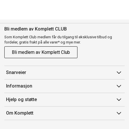
Bli medlem av Komplett CLUB
Som Komplett Club medlem får du tilgang til eksklusive tilbud og
fordeler, gratis frakt på alle varer* og mye mer.
Bli medlem av Komplett Club
Snarveier
Min side
Informasjon
Ordreoversikt
Salgsbetingelser
Hjelp og støtte
Flex
Medlemsvilkår for Komplett Club
Kontakt oss
Komplett Club
Om Komplett
Merker/produsent
Kundeservice
Om oss
EE-avfall