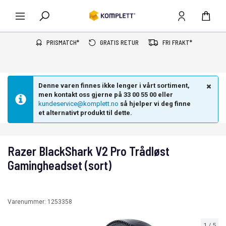
PRISMATCH*
GRATIS RETUR
FRI FRAKT*
Denne varen finnes ikke lenger i vårt sortiment,
men kontakt oss gjerne på 33 00 55 00 eller
kundeservice@komplett.no
så hjelper vi deg finne
et alternativt produkt til dette.
Razer BlackShark V2 Pro Trådløst
Gamingheadset (sort)
Varenummer:
1253358
1
/
5