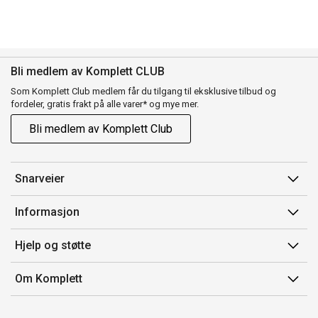
Bli medlem av Komplett CLUB
Som Komplett Club medlem får du tilgang til eksklusive tilbud og
fordeler, gratis frakt på alle varer* og mye mer.
Bli medlem av Komplett Club
Snarveier
Min side
Informasjon
Ordreoversikt
Salgsbetingelser
Hjelp og støtte
Flex
Medlemsvilkår for Komplett Club
Kontakt oss
Komplett Club
Om Komplett
Merker/produsent
Kundeservice
Om oss
EE-avfall