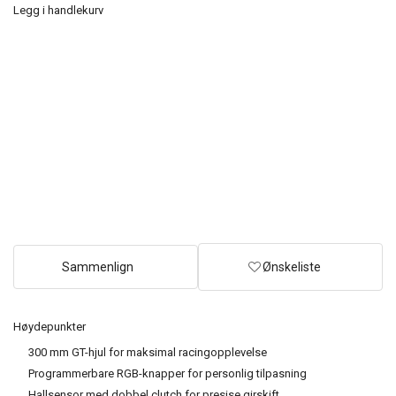
Legg i handlekurv
Sammenlign
Ønskeliste
Høydepunkter
300 mm GT-hjul for maksimal racingopplevelse
Programmerbare RGB-knapper for personlig tilpasning
Hallsensor med dobbel clutch for presise girskift