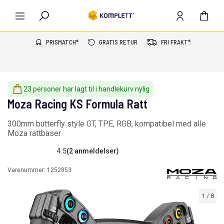
PRISMATCH*
GRATIS RETUR
FRI FRAKT*
23 personer har lagt til i handlekurv nylig
Moza Racing KS Formula Ratt
300mm butterfly style GT, TPE, RGB, kompatibel med alle
Moza rattbaser
4.5
(2 anmeldelser)
Varenummer:
1252853
1
/
8