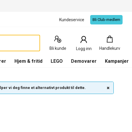
Kundeservice
Bli Club-medlem
Handlekurv
:
0
Produkter
Bli kunde
Handlekurv
Logg inn
(
Handlekurv
)
rer
Hjem & fritid
LEGO
Demovarer
Kampanjer
per vi deg finne et alternativt produkt til dette.