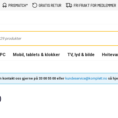
PRISMATCH*
GRATIS RETUR
FRI FRAKT FOR MEDLEMMER
-PC
Mobil, tablets & klokker
TV, lyd & bilde
Hviteva
 kontakt oss gjerne på 33 00 55 00 eller
kundeservice@komplett.no
så hjel
)