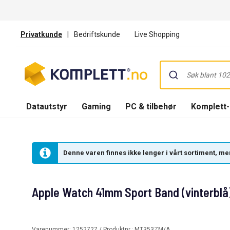
Privatkunde
|
Bedriftskunde
Live Shopping
Datautstyr
Gaming
PC & tilbehør
Komplett
Denne varen finnes ikke lenger i vårt sortiment, men
Apple Watch 41mm Sport Band (vinterblå
Varenummer:
1252727
/ Produktnr.:
MT353ZM/A