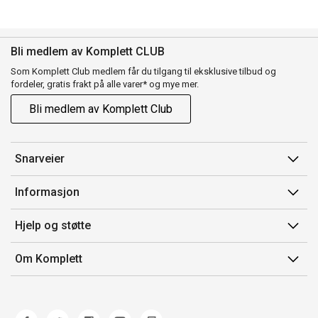
Bli medlem av Komplett CLUB
Som Komplett Club medlem får du tilgang til eksklusive tilbud og
fordeler, gratis frakt på alle varer* og mye mer.
Bli medlem av Komplett Club
Snarveier
Min side
Informasjon
Ordreoversikt
Salgsbetingelser
Hjelp og støtte
Flex
Medlemsvilkår for Komplett Club
Kontakt oss
Komplett Club
Om Komplett
Merker/produsent
Kundeservice
Om oss
EE-avfall
Ofte stilte spørsmål
Jobb i Komplett