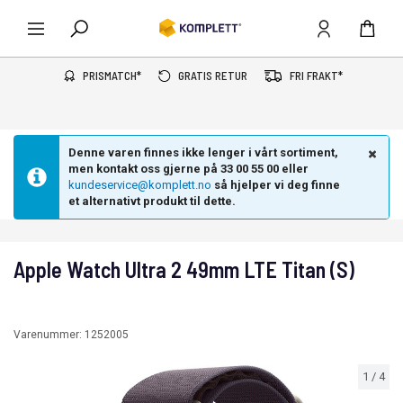
PRISMATCH*
GRATIS RETUR
FRI FRAKT*
Denne varen finnes ikke lenger i vårt sortiment,
men kontakt oss gjerne på 33 00 55 00 eller
kundeservice@komplett.no
så hjelper vi deg finne
et alternativt produkt til dette.
Apple Watch Ultra 2 49mm LTE Titan (S)
Varenummer:
1252005
1
/
4