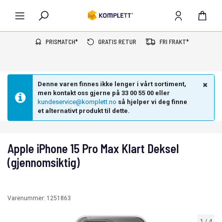
PRISMATCH*
GRATIS RETUR
FRI FRAKT*
Denne varen finnes ikke lenger i vårt sortiment,
men kontakt oss gjerne på 33 00 55 00 eller
kundeservice@komplett.no
så hjelper vi deg finne
et alternativt produkt til dette.
Apple iPhone 15 Pro Max Klart Deksel
(gjennomsiktig)
Varenummer:
1251863
1
/
4