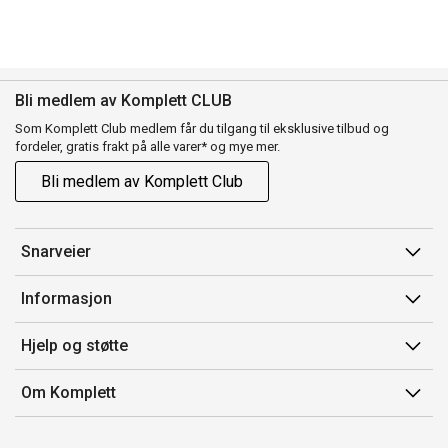
Bli medlem av Komplett CLUB
Som Komplett Club medlem får du tilgang til eksklusive tilbud og
fordeler, gratis frakt på alle varer* og mye mer.
Bli medlem av Komplett Club
Snarveier
Min side
Informasjon
Ordreoversikt
Salgsbetingelser
Hjelp og støtte
Flex
Medlemsvilkår for Komplett Club
Kontakt oss
Komplett Club
Om Komplett
Merker/produsent
Kundeservice
Om oss
EE-avfall