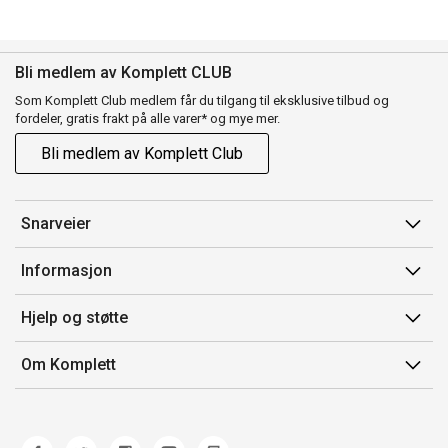
Bli medlem av Komplett CLUB
Som Komplett Club medlem får du tilgang til eksklusive tilbud og
fordeler, gratis frakt på alle varer* og mye mer.
Bli medlem av Komplett Club
Snarveier
Min side
Informasjon
Ordreoversikt
Salgsbetingelser
Hjelp og støtte
Flex
Medlemsvilkår for Komplett Club
Kontakt oss
Komplett Club
Om Komplett
Merker/produsent
Kundeservice
Om oss
EE-avfall
Ofte stilte spørsmål
Jobb i Komplett