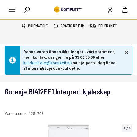
PRISMATCH*
GRATIS RETUR
FRI FRAKT*
Denne varen finnes ikke lenger i vårt sortiment,
men kontakt oss gjerne på 33 00 55 00 eller
kundeservice@komplett.no
så hjelper vi deg finne
et alternativt produkt til dette.
Gorenje RI412EE1 Integrert kjøleskap
Varenummer:
1251703
1
/
5