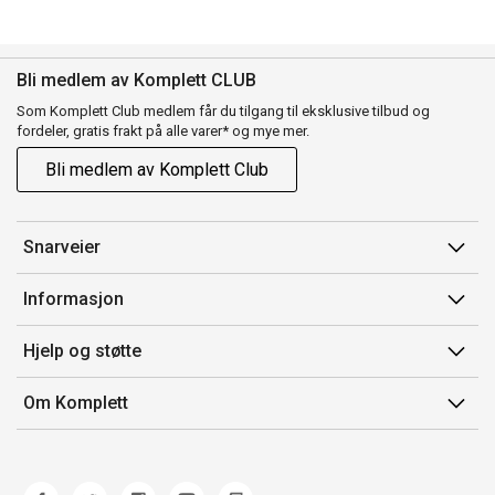
Bli medlem av Komplett CLUB
Som Komplett Club medlem får du tilgang til eksklusive tilbud og
fordeler, gratis frakt på alle varer* og mye mer.
Bli medlem av Komplett Club
Snarveier
Min side
Informasjon
Ordreoversikt
Salgsbetingelser
Hjelp og støtte
Flex
Medlemsvilkår for Komplett Club
Kontakt oss
Komplett Club
Om Komplett
Merker/produsent
Kundeservice
Om oss
EE-avfall
Ofte stilte spørsmål
Jobb i Komplett