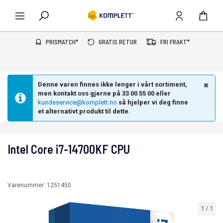
PRISMATCH*
GRATIS RETUR
FRI FRAKT*
Denne varen finnes ikke lenger i vårt sortiment,
men kontakt oss gjerne på 33 00 55 00 eller
kundeservice@komplett.no
så hjelper vi deg finne
et alternativt produkt til dette.
Intel Core i7-14700KF CPU
Varenummer:
1251450
1
/
1